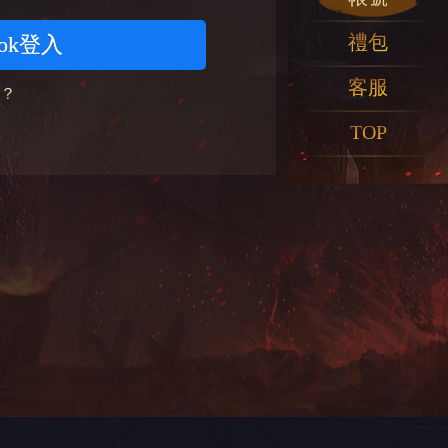
禮包
ook登入
客服
？
TOP