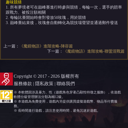
趣味競猜
1. 所有夢境者可在巔峰賽進行時參與競猜，每輪一次，選手的賠率
跟戰力、被投注額相關
2. 每輪比賽開始時會對發放50玫瑰，用於競猜
3. 巔峰賽結束後，玫瑰會自動轉化為競技場聲望並通過郵件發送
上一篇：
《魔鏡物語》進階攻略-陣容篇
下一篇：
《魔鏡物語》進階攻略-聯盟混戰篇
Copyright © 2017 - 2026 版權所有
服務條款
|
隱私政策
|
聯絡我們
※ 本軟體因涉及暴力、性（遊戲角色穿著凸顯性特徵之服飾），依遊戲
軟體分級管理辦法分類為輔12級。
※ 本遊戲為免費使用，遊戲內另提供購買虛擬遊戲幣、物品等付費服
務。
※ 長時間進行遊戲，請注意使用時間，避免沉迷於遊戲。