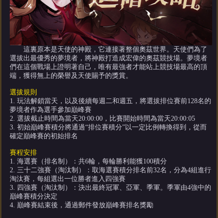
這裏原本是天使的神殿，它連接著整個奧茲世界。天使們為了
選拔出最優秀的夢境者，將神殿打造成宏偉的奧茲競技場。夢境者
們在這個戰場上證明著自己，唯有最強者才能站上競技場最高的頂
端，獲得無上的榮譽及天使賜予的獎賞。
選拔規則
1. 玩法解鎖當天，以及後續每週二和週五，將選拔排位賽前128名的
夢境者作為選手參加巔峰賽
2. 選拔截止時間為當天20:00:00，比賽開始時間為當天20:00:05
3. 初始巔峰賽積分將通過“排位賽積分”以一定比例轉換得到，從而
確定巔峰賽的初始排名
賽程安排
1. 海選賽（排名制）：共6輪，每輪勝利能獲100積分
2. 三十二強賽（淘汰制）：取海選賽積分排名前32名，分為4組進行
淘汰賽，每組選出一位勝者進入四強賽
3. 四強賽（淘汰制）：決出最終冠軍、亞軍、季軍。季軍由4強中的
巔峰賽積分決定
4. 巔峰賽結束後，通過郵件發放巔峰賽排名獎勵