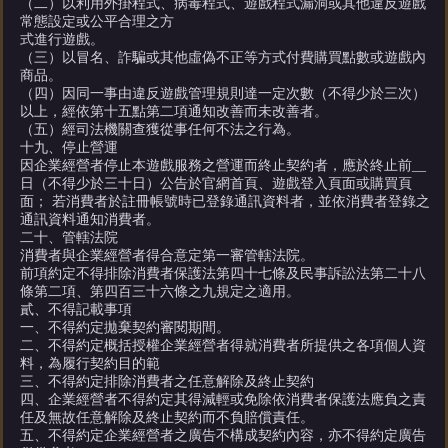
（二）以利用外掛程式、病毒程式、遊戲程式漏洞或其他違反遊戲
常態設定或公平合理之方
式進行遊戲。
（三）以冒名、詐騙或其他虛偽不正等方式付費購買點數或遊戲內
商品。
（四）因同一事由違反遊戲管理規則達一定次數（不得少於三次）
以上，經依第十五點第二項通知改善而未改善者。
（五）經司法機關查獲從事任何不法之行為。
十九、停止營運
因企業經營者停止本遊戲服務之營運而終止契約者，應於終止前__
日（不得少於三十日）公告於官網首頁、遊戲登入頁面或購買頁
面； 若消費者於註冊帳號時已登錄通訊資料者，並依消費者登錄之
通訊資料通知消費者。
二十、管轄法院
消費者與企業經營者得合意定第一審管轄法院。
前項約定不得排除消費者保護法第四十七條及民事訴訟法第二十八
條第二項、第四百三十六條之九規定之適用。
貳、不得記載事項
一、不得約定拋棄契約審閱期間。
二、不得約定概括授權企業經營者得就消費者所提供之各項個人資
料，為履行契約目的範
三、不得約定排除消費者之任意解除及終止契約
四、企業經營者不得約定其得減輕或免除依消費者保護法應負之責
任及無故任意解除及終止契約而不負賠償責任。
五、不得約定企業經營者之廣告不構成契約內容，亦不得約定廣告