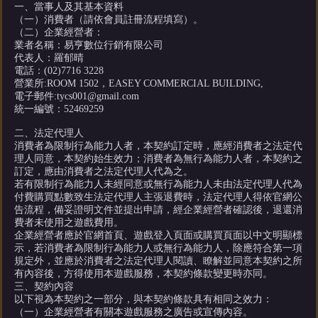
一、當事人及其基本資料
（一）消費者（請依會員註冊流程填寫）。
（二）企業經營者：
業者名稱：易亨數位行銷有限公司
代表人：羅郁晴
電話：(02)7716 3228
營業所:ROOM 1502，EASEY COMMERCIAL BUILDING,
電子郵件:
tycs001@gmail.com
統一編號：52469259
二、法定代理人
消費者為限制行為能力人者，本契約訂定時，應經消費者之法定代
理人同意，本契約始生效力；消費者為無行為能力人者，本契約之
訂定，應由消費者之法定代理人代為之。
若有限制行為能力人未經同意或無行為能力人未由法定代理人代為
付費購買點數致生法定代理人主張退費時，法定代理人得依官網公
告流程，備妥證明文件並提出申請，經企業經營者確認後，退還消
費者未使用之遊戲費用。
企業經營者應於官網首頁、遊戲登入頁面或購買頁面以中文明顯標
示，若消費者為限制行為能力人或無行為能力人，除應符合第一項
規定外，並應於消費者之法定代理人閱讀、瞭解並同意本契約之所
有內容後，方得使用本遊戲服務，本契約條款變更時亦同。
三、契約內容
以下視為本契約之一部分，與本契約條款具有相同之效力：
（一）企業經營者有關本遊戲服務之廣告或宣傳內容。