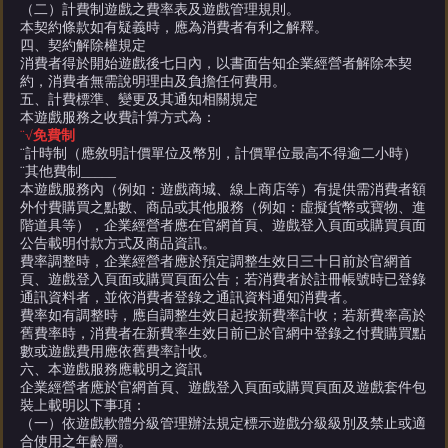
（二）計費制遊戲之費率表及遊戲管理規則。
本契約條款如有疑義時，應為消費者有利之解釋。
四、契約解除權規定
消費者得於開始遊戲後七日內，以書面告知企業經營者解除本契
約，消費者無需說明理由及負擔任何費用。
五、計費標準、變更及其通知相關規定
本遊戲服務之收費計算方式為：
¨
√
免費制
¨
計時制（應敘明計價單位及幣別，計價單位最高不得逾二小時）
¨
其他費制
_____
本遊戲服務內（例如：遊戲商城、線上商店等）有提供需消費者額
外付費購買之點數、商品或其他服務（例如：虛擬貨幣或寶物、進
階道具等），企業經營者應在官網首頁、遊戲登入頁面或購買頁面
公告載明付款方式及商品資訊。
費率調整時，企業經營者應於預定調整生效日三十日前於官網首
頁、遊戲登入頁面或購買頁面公告；若消費者於註冊帳號時已登錄
通訊資料者，並依消費者登錄之通訊資料通知消費者。
費率如有調整時，應自調整生效日起按新費率計收；若新費率高於
舊費率時，消費者在新費率生效日前已於官網中登錄之付費購買點
數或遊戲費用應依舊費率計收。
六、本遊戲服務應載明之資訊
企業經營者應於官網首頁、遊戲登入頁面或購買頁面及遊戲套件包
裝上載明以下事項：
（一）依遊戲軟體分級管理辦法規定標示遊戲分級級別及禁止或適
合使用之年齡層。