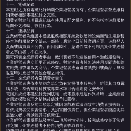
十一、電磁紀錄
本遊戲之所有電磁紀錄均屬企業經營者所有，企業經營者並應維持
消費者相關電磁紀錄之完整。
消費者對於前項電磁紀錄有使用支配之權利。但不包括本遊戲服務
範圍外之移轉、收益行為。
十二、連線品質
企業經營者為維護本遊戲服務相關系統及軟硬體設備而預先規劃暫
停本遊戲服務之全部或一部時，應於七日前於官網首頁、遊戲登入
頁面或購買頁面公告。但因臨時性、急迫性或不可歸責於企業經營
者之事由者，不在此限。
因可歸責企業經營者事由，致消費者不能連線使用本遊戲服務時，
企業經營者應立即更正或修復。對於消費者於無法使用期間遭扣除
遊戲費用或遊戲內商品，企業經營者應返還遊戲費用或商品，無法
返還時則應提供其他合理之補償。
十三、企業經營者及消費者責任
企業經營者應依本契約之規定負有於提供本服務時，維護其自身電
腦系統，符合當時科技或專業水準可合理期待之安全性。
電腦系統或電磁紀錄受到破壞，或電腦系統運作異常時，企業經營
者應於採取合理之措施後儘速予以回復。
企業經營者違反前二項規定或因遊戲程式漏洞致生消費者損害時，
應依消費者受損害情形，負損害賠償責任。但企業經營者能證明其
無過失者，得減輕其賠償責任。
企業經營者電腦系統發生第二項所稱情況時，於完成修復並正常運
作之前，企業經營者不得向消費者收取費用。
消費者因共用帳號、委託他人付費購買點數衍生與第三人間之糾