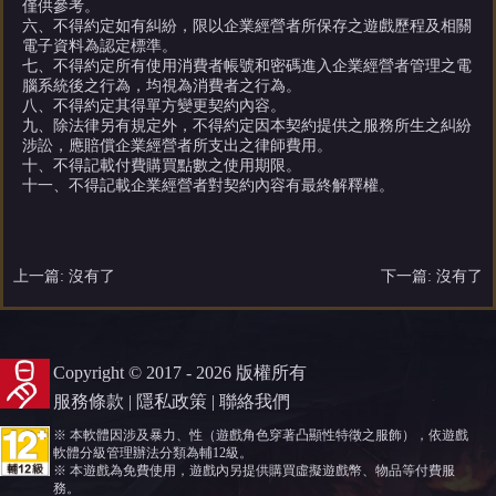
僅供參考。
六、不得約定如有糾紛，限以企業經營者所保存之遊戲歷程及相關
電子資料為認定標準。
七、不得約定所有使用消費者帳號和密碼進入企業經營者管理之電
腦系統後之行為，均視為消費者之行為。
八、不得約定其得單方變更契約內容。
九、除法律另有規定外，不得約定因本契約提供之服務所生之糾紛
涉訟，應賠償企業經營者所支出之律師費用。
十、不得記載付費購買點數之使用期限。
十一、不得記載企業經營者對契約內容有最終解釋權。
上一篇: 沒有了
下一篇: 沒有了
Copyright © 2017 - 2026 版權所有
服務條款
|
隱私政策
|
聯絡我們
※ 本軟體因涉及暴力、性（遊戲角色穿著凸顯性特徵之服飾），依遊戲
軟體分級管理辦法分類為輔12級。
※ 本遊戲為免費使用，遊戲內另提供購買虛擬遊戲幣、物品等付費服
務。