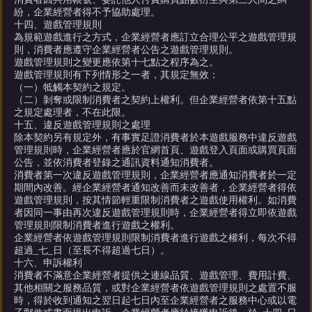
紛，企業經營者得不予協助處理。
十四、遊戲管理規則
為規範遊戲進行之方式，企業經營者應訂立合理公平之遊戲管理規
則，消費者應遵守企業經營者公告之遊戲管理規則。
遊戲管理規則之變更應依第十七點之程序為之。
遊戲管理規則有下列情形之一者，其規定無效：
（一）牴觸本契約之規定。
（二）剝奪或限制消費者之契約上權利。但企業經營者依第十五點
之規定處理者，不在此限。
十五、違反遊戲管理規則之處理
除本契約另有規定外，有事實足證消費者於本遊戲服務中違反遊戲
管理規則時，企業經營者應於官網首頁、遊戲登入頁面或購買頁面
公告，並依消費者登錄之通訊資料通知消費者。
消費者第一次違反遊戲管理規則，企業經營者應通知消費者於一定
期間內改善。經企業經營者通知改善而未改善者，企業經營者得依
遊戲管理規則，按其情節輕重限制消費者之遊戲使用權利。如消費
者因同一事由再次違反遊戲管理規則時，企業經營者得立即依遊戲
管理規則限制消費者進行遊戲之權利。
企業經營者依遊戲管理規則限制消費者進行遊戲之權利，每次不得
超過_七_日（至長不得超過七日）。
十六、申訴權利
消費者不滿意企業經營者提供之連線品質、遊戲管理、費用計費、
其他相關之服務品質，或對企業經營者依遊戲管理規則之處置不服
時，得於收到通知之翌日起七日內至企業經營者之服務中心或以電