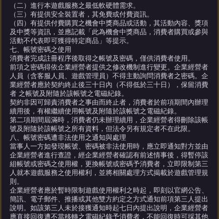
（二）進行本遊戲服務之最低軟硬體需求。
（三）有提供安全裝置者，其免費或付費資訊。
（四）有提供付費購買之機會中獎商品或活動，其活動內容、獎項
及中獎等資訊，並應記載「此為機會中獎商品，消費者購買或參與
活動不代表即可獲得特定商品」等提示。
七、帳號密碼之使用
消費者完成註冊程序後取得之帳號及密碼，僅供消費者使用。
前項之密碼得依企業經營者提供之修改機制進行變更。企業經營者
人員（含客服人員、遊戲管理員）不得主動詢問消費者之密碼。企
業經營者應於契約終止後三十日內（不得低於三十日），保留消費
者 之帳號及附隨於該帳號之電磁紀錄。
契約非因可歸責消費者之事由而終止者，消費者於前項期間內辦理
續用後，有權繼續使用帳號及附隨於該帳號之電磁紀錄。
第二項期間屆滿時，消費者仍未辦理續用，企業經營者得刪除該帳
號及附隨於該帳號之所有資料，但法令另有規定者不在此限。
八、帳號密碼遭非法使用之通知與處理
當事人一方如發現帳號、密碼被非法使用時，應立即通知對方並由
企業經營者進行查證，經企業經營者確認有前述情事後，得暫停該
組帳號或密碼之使用權，更換帳號或密碼予消費者，立即限制第三
人就本遊戲服務之使用權利，並將相關處理方式揭載於遊戲管理規
則。
企業經營者應於暫時限制遊戲使用權利之時起，即刻以官網公告、
簡訊、電子郵件、推播或其他雙方約定之方式通知前項第三人提出
說明。如該第三人未於接獲通知時起七日內提出說明，企業經營者
應直接回復遭不當移轉之電磁紀錄予消費者，不能回復時可採其他