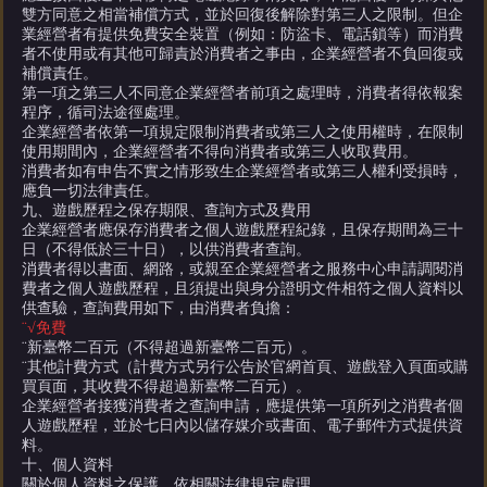
雙方同意之相當補償方式，並於回復後解除對第三人之限制。但企
業經營者有提供免費安全裝置（例如：防盜卡、電話鎖等）而消費
者不使用或有其他可歸責於消費者之事由，企業經營者不負回復或
補償責任。
第一項之第三人不同意企業經營者前項之處理時，消費者得依報案
程序，循司法途徑處理。
企業經營者依第一項規定限制消費者或第三人之使用權時，在限制
使用期間內，企業經營者不得向消費者或第三人收取費用。
消費者如有申告不實之情形致生企業經營者或第三人權利受損時，
應負一切法律責任。
九、遊戲歷程之保存期限、查詢方式及費用
企業經營者應保存消費者之個人遊戲歷程紀錄，且保存期間為三十
日（不得低於三十日），以供消費者查詢。
消費者得以書面、網路，或親至企業經營者之服務中心申請調閱消
費者之個人遊戲歷程，且須提出與身分證明文件相符之個人資料以
供查驗，查詢費用如下，由消費者負擔：
¨√
免費
¨新臺幣二百
元（不得超過新臺幣二百元）。
¨
其他計費方式（計費方式另行公告於官網首頁、遊戲登入頁面或購
買頁面，其收費不得超過新臺幣二百元）。
企業經營者接獲消費者之查詢申請，應提供第一項所列之消費者個
人遊戲歷程，並於七日內以儲存媒介或書面、電子郵件方式提供資
料。
十、個人資料
關於個人資料之保護，依相關法律規定處理。