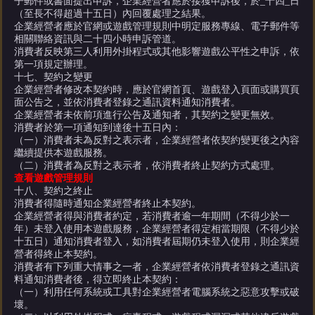
子郵件或書面提出申訴，企業經營者應於接獲申訴後，於_十四_日
（至長不得超過十五日）內回覆處理之結果。
企業經營者應於官網或遊戲管理規則中明定服務專線、電子郵件等
相關聯絡資訊與二十四小時申訴管道。
消費者反映第三人利用外掛程式或其他影響遊戲公平性之申訴，依
第一項規定辦理。
十七、契約之變更
企業經營者修改本契約時，應於官網首頁、遊戲登入頁面或購買頁
面公告之，並依消費者登錄之通訊資料通知消費者。
企業經營者未依前項進行公告及通知者，其契約之變更無效。
消費者於第一項通知到達後十五日內：
（一）消費者未為反對之表示者，企業經營者依契約變更後之內容
繼續提供本遊戲服務。
（二）消費者為反對之表示者，依消費者終止契約方式處理。
查看遊戲管理規則
十八、契約之終止
消費者得隨時通知企業經營者終止本契約。
企業經營者得與消費者約定，若消費者逾一年期間（不得少於一
年）未登入使用本遊戲服務，企業經營者得定相當期限（不得少於
十五日）通知消費者登入，如消費者屆期仍未登入使用，則企業經
營者得終止本契約。
消費者有下列重大情事之一者，企業經營者依消費者登錄之通訊資
料通知消費者後，得立即終止本契約：
（一）利用任何系統或工具對企業經營者電腦系統之惡意攻擊或破
壞。