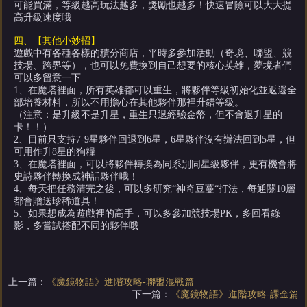
可能買滿，等級越高玩法越多，獎勵也越多！快速冒險可以大大提
高升級速度哦
四、【其他小妙招】
遊戲中有各種各樣的積分商店，平時多參加活動（奇境、聯盟、競
技場、跨界等），也可以免費換到自己想要的核心英雄，夢境者們
可以多留意一下
1、在魔塔裡面，所有英雄都可以重生，將夥伴等級初始化並返還全
部培養材料，所以不用擔心在其他夥伴那裡升錯等級。
（注意：是升級不是升星，重生只退經驗金幣，但不會退升星的
卡！！）
2、目前只支持7-9星夥伴回退到6星，6星夥伴沒有辦法回到5星，但
可用作升8星的狗糧
3、在魔塔裡面，可以將夥伴轉換為同系別同星級夥伴，更有機會將
史詩夥伴轉換成神話夥伴哦！
4、每天把任務清完之後，可以多研究“神奇豆蔓“打法，每通關10層
都會贈送珍稀道具！
5、如果想成為遊戲裡的高手，可以多參加競技場PK，多回看錄
影，多嘗試搭配不同的夥伴哦
上一篇：
《魔鏡物語》進階攻略-聯盟混戰篇
下一篇：
《魔鏡物語》進階攻略-課金篇