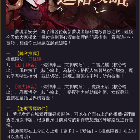
夢境者安安，為了讓各位萌新夢境者順利開啟冒險之旅，鏡鏡
今天給大家帶來十幾位策劃嘔心瀝血整理的開局指南！看完這些小
技巧，相信你已經贏在起跑線咯！
一、【陣容推薦】
推薦陣法：
刀鋒陣
1、
【新手陣容】
：燈神庫亞（前排肉盾）、白雪尤麗（核心輸
出）、風疾拉丁（核心輸出）為核心，搭配人魚麗兒復活增益、魔
女辛蒂輸出控制，競技切磋、試煉之藤無往不利，所向披靡！
2、
【強力陣容】
：燈神庫亞（前排肉盾）、魔鏡王后（核心輸
出）、邪魔悟空（核心輸出）、搭配強力輔助瘋外婆、女僕蘇菲，
直接在童話世界橫著走！
二、【怎麼選擇夥伴】
1、夢境者們在城堡裡面召喚夥伴，可以在介面右上角的推薦欄裡面
查看推薦陣容，根據自身目前擁有的夥伴或想走的陣容路線進行選
擇。
（推薦陣容在主介面右上角【更多】-【變強】-【推薦陣容】裡面也
可以查看哦）