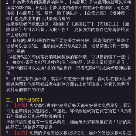
2、作為夢境者們最親近的夥伴，【布蘭尼】是遊戲開始就可以直接
獲得的夥伴哦，所以新手夢境者們如果不知道練什麼陣容，可以先
培養【布蘭尼】哦。當然，除了她以外，【白雪尤麗】【燈神庫
亞】也是夢境者們可以優先培養的
如果夢境者們歐氣爆棚，召喚到了【風疾拉丁】【海螺公主】【魔
鏡皇后】都可以培養，入股不虧！！更多強力的夥伴也等著夢境者
們去發現哦！
3、多餘的5星和4星夥伴先不要急著拿去分解，因為我們的4星夥伴
也是可以合成5星，後續如果想升級6星的話，也是需要消耗一定數
目的5星的
（4星升5星的時候需要消耗同種族的夥伴哦，可以斟酌留下一些~）
4、每次心靈召喚都可以獲得1個心靈結晶，這是非常珍貴的道具，
屯夠35個就可以兌換3系的神話夥伴，或者屯夠45個兌換光暗神話夥
伴。
5、不確定夥伴強不強，或者不知道走什麼陣容，都可以在聊天世界
頻道詢問其他夢境者或者在夥伴介面右上角評論處，查看其他夢境
者對這個夥伴的評價
三、【買什麼划算】
1、
【必買】
火柴商行裏的神秘商店每天都有好幾次免費刷新，看到
可用金幣購買的進階石、幸運卷、夥伴經驗就買它買它買它！6折鑽
石的高能晶石也是很划算的哦！
神秘商店旁邊還有一個道具商店，裡面每天都有限量好貨！1折的高
能晶石走過路過不要錯過！
2、
【必買】
免費的快速冒險次數記得使用，額外的冒險次數可以盡