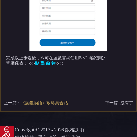
完成以上步驟後，即可在遊戲官網使用PayPal儲值啦~
官網儲值：>>>
點 擊 前 往
<<<
上一篇：
《魔鏡物語》攻略集合貼
下一篇: 沒有了
Copyright © 2017 - 2026 版權所有